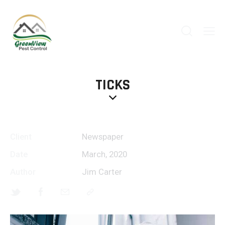
TICKS
Client
Newspaper
Date
March, 2020
Author
Jim Carter