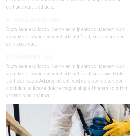
odit aut fugit, sed quia.
1/1 TESLA BRAND BOOK
Dicta sunt explicabo. Nemo enim ipsam voluptatem quia
voluptas sit aspernatur aut odit aut fugit, sed dolore sed
do magna quia.
1/2 FASHION STORE
Dicta sunt explicabo. Nemo enim ipsam voluptatem quia
voluptas sit aspernatur aut odit aut fugit, sed quia. Dicta
sunt explicabo. Adipiscing elit, sed do eiusmod tempor
incididunt ut labore dolore magna aliqua. Ut enim ad minim
veniam quis nostrud.