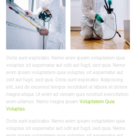
Dicta sunt explicabo. Nemo enim ipsam voluptatem quia
voluptas sit aspernatur aut odit aut fugit, sed quia. Nemo
enim ipsam voluptatem quia voluptas sit aspernatur aut
odit aut fugit, sed quia. Dicta sunt explicabo. Adipiscing
elit, sed do eiusmod tempor incididunt ut labore et dolore
magna aliqua. Ut enim ad veniam quis nostrud exercitation
enim ullamco. Nemo magna ipsam
Voluptatem Quia
Voluptas.
Dicta sunt explicabo. Nemo enim ipsam voluptatem quia
voluptas sit aspernatur aut odit aut fugit, sed quia. Nemo
enim ipsam voluptatem quia voluptas sit aspernatur aut